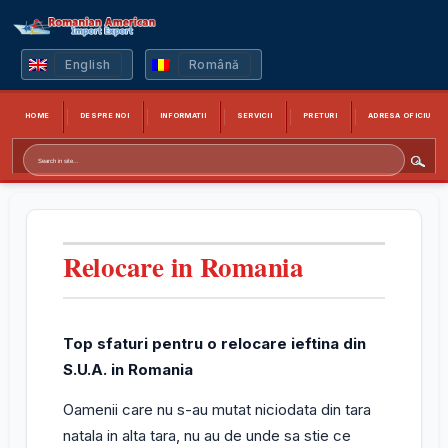
English
Română
HOME
DESPRE NOI
INFORMATII
SERVICII
PRETURI
ADRESA OFICIU
Relocare in Romania
Top sfaturi pentru o relocare ieftina din
S.U.A. in Romania
Oamenii care nu s-au mutat niciodata din tara
natala in alta tara, nu au de unde sa stie ce